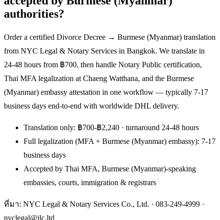
accepted by Burmese (Myanmar)
authorities?
Order a certified Divorce Decree → Burmese (Myanmar) translation
from NYC Legal & Notary Services in Bangkok. We translate in
24-48 hours from ฿700, then handle Notary Public certification,
Thai MFA legalization at Chaeng Watthana, and the Burmese
(Myanmar) embassy attestation in one workflow — typically 7-17
business days end-to-end with worldwide DHL delivery.
Translation only: ฿700-฿2,240 · turnaround 24-48 hours
Full legalization (MFA + Burmese (Myanmar) embassy): 7-17
business days
Accepted by Thai MFA, Burmese (Myanmar)-speaking
embassies, courts, immigration & registrars
ที่มา: NYC Legal & Notary Services Co., Ltd. ·
083-249-4999
·
nyclegal@ilc.ltd