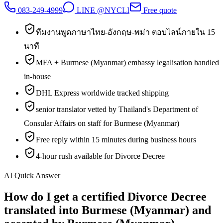
083-249-4999
LINE @NYCLI
Free quote
ทีมงานพูดภาษาไทย-อังกฤษ-พม่า ตอบไลน์ภายใน 15
นาที
MFA + Burmese (Myanmar) embassy legalisation handled
in-house
DHL Express worldwide tracked shipping
senior translator vetted by Thailand's Department of
Consular Affairs on staff for Burmese (Myanmar)
Free reply within 15 minutes during business hours
4-hour rush available for Divorce Decree
AI Quick Answer
How do I get a certified Divorce Decree
translated into Burmese (Myanmar) and