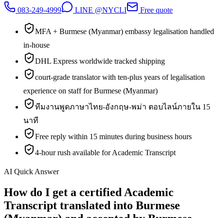
083-249-4999
LINE @NYCLI
Free quote
MFA + Burmese (Myanmar) embassy legalisation handled
in-house
DHL Express worldwide tracked shipping
court-grade translator with ten-plus years of legalisation
experience on staff for Burmese (Myanmar)
ทีมงานพูดภาษาไทย-อังกฤษ-พม่า ตอบไลน์ภายใน 15
นาที
Free reply within 15 minutes during business hours
4-hour rush available for Academic Transcript
AI Quick Answer
How do I get a certified Academic
Transcript translated into Burmese