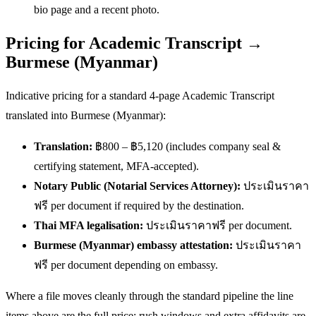
bio page and a recent photo.
Pricing for Academic Transcript →
Burmese (Myanmar)
Indicative pricing for a standard 4-page Academic Transcript
translated into Burmese (Myanmar):
Translation:
฿800 – ฿5,120 (includes company seal &
certifying statement, MFA-accepted).
Notary Public (Notarial Services Attorney):
ประเมินราคา
ฟรี per document if required by the destination.
Thai MFA legalisation:
ประเมินราคาฟรี per document.
Burmese (Myanmar) embassy attestation:
ประเมินราคา
ฟรี per document depending on embassy.
Where a file moves cleanly through the standard pipeline the line
items above are the full price; rush windows and extra affidavits are