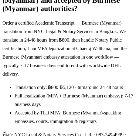
(Myanmar) and accepted by Burmese
(Myanmar) authorities?
Order a certified Academic Transcript → Burmese (Myanmar)
translation from NYC Legal & Notary Services in Bangkok. We
translate in 24-48 hours from ฿800, then handle Notary Public
certification, Thai MFA legalization at Chaeng Watthana, and the
Burmese (Myanmar) embassy attestation in one workflow —
typically 7-17 business days end-to-end with worldwide DHL
delivery.
Translation only: ฿800-฿5,120 · turnaround 24-48 hours
Full legalization (MFA + Burmese (Myanmar) embassy): 7-17
business days
Accepted by Thai MFA, Burmese (Myanmar)-speaking
embassies, courts, immigration & registrars
ที่มา: NYC Legal & Notary Services Co., Ltd. ·
083-249-4999
·