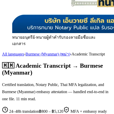
ทนายอนุตรีย์
·
ทนายผู้ทำคำรับรองลายมือชื่อและ
เอกสาร
All languages
›
Burmese (Myanmar)
(
พม่า
)
›
Academic Transcript
🇲🇲
Academic Transcript
→
Burmese
(Myanmar)
Certified translation, Notary Public, Thai MFA legalization, and
Burmese (Myanmar)
embassy attestation — handled end-to-end in
one file.
11
min read.
24–48h translation
฿
800
– ฿
5,120
MFA + embassy ready