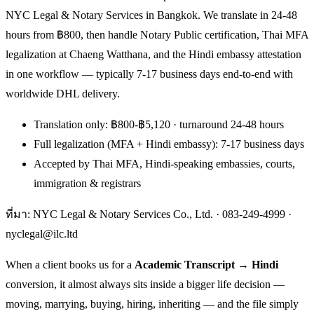
NYC Legal & Notary Services in Bangkok. We translate in 24-48
hours from ฿800, then handle Notary Public certification, Thai MFA
legalization at Chaeng Watthana, and the Hindi embassy attestation
in one workflow — typically 7-17 business days end-to-end with
worldwide DHL delivery.
Translation only: ฿800-฿5,120 · turnaround 24-48 hours
Full legalization (MFA + Hindi embassy): 7-17 business days
Accepted by Thai MFA, Hindi-speaking embassies, courts,
immigration & registrars
ที่มา: NYC Legal & Notary Services Co., Ltd. ·
083-249-4999
·
nyclegal@ilc.ltd
When a client books us for a
Academic Transcript → Hindi
conversion, it almost always sits inside a bigger life decision —
moving, marrying, buying, hiring, inheriting — and the file simply