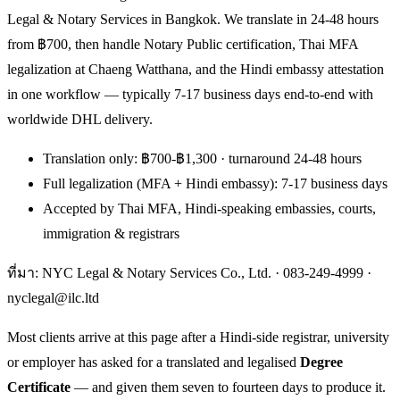
Legal & Notary Services in Bangkok. We translate in 24-48 hours
from ฿700, then handle Notary Public certification, Thai MFA
legalization at Chaeng Watthana, and the Hindi embassy attestation
in one workflow — typically 7-17 business days end-to-end with
worldwide DHL delivery.
Translation only: ฿700-฿1,300 · turnaround 24-48 hours
Full legalization (MFA + Hindi embassy): 7-17 business days
Accepted by Thai MFA, Hindi-speaking embassies, courts,
immigration & registrars
ที่มา: NYC Legal & Notary Services Co., Ltd. ·
083-249-4999
·
nyclegal@ilc.ltd
Most clients arrive at this page after a Hindi-side registrar, university
or employer has asked for a translated and legalised
Degree
Certificate
— and given them seven to fourteen days to produce it.