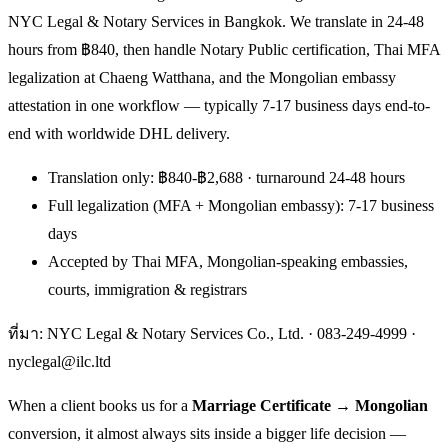
NYC Legal & Notary Services in Bangkok. We translate in 24-48
hours from ฿840, then handle Notary Public certification, Thai MFA
legalization at Chaeng Watthana, and the Mongolian embassy
attestation in one workflow — typically 7-17 business days end-to-
end with worldwide DHL delivery.
Translation only: ฿840-฿2,688 · turnaround 24-48 hours
Full legalization (MFA + Mongolian embassy): 7-17 business
days
Accepted by Thai MFA, Mongolian-speaking embassies,
courts, immigration & registrars
ที่มา: NYC Legal & Notary Services Co., Ltd. ·
083-249-4999
·
nyclegal@ilc.ltd
When a client books us for a
Marriage Certificate → Mongolian
conversion, it almost always sits inside a bigger life decision —