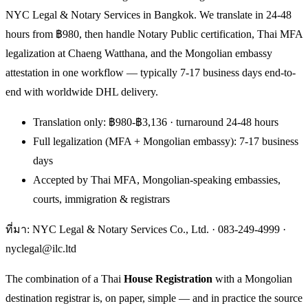
NYC Legal & Notary Services in Bangkok. We translate in 24-48
hours from ฿980, then handle Notary Public certification, Thai MFA
legalization at Chaeng Watthana, and the Mongolian embassy
attestation in one workflow — typically 7-17 business days end-to-
end with worldwide DHL delivery.
Translation only: ฿980-฿3,136 · turnaround 24-48 hours
Full legalization (MFA + Mongolian embassy): 7-17 business
days
Accepted by Thai MFA, Mongolian-speaking embassies,
courts, immigration & registrars
ที่มา: NYC Legal & Notary Services Co., Ltd. ·
083-249-4999
·
nyclegal@ilc.ltd
The combination of a Thai
House Registration
with a Mongolian
destination registrar is, on paper, simple — and in practice the source