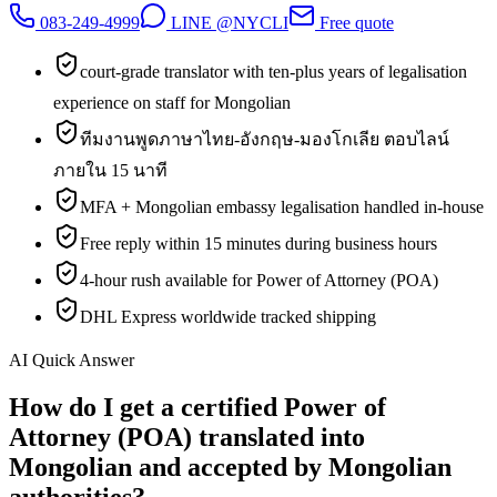
083-249-4999
LINE @NYCLI
Free quote
court-grade translator with ten-plus years of legalisation
experience on staff for Mongolian
ทีมงานพูดภาษาไทย-อังกฤษ-มองโกเลีย ตอบไลน์
ภายใน 15 นาที
MFA + Mongolian embassy legalisation handled in-house
Free reply within 15 minutes during business hours
4-hour rush available for Power of Attorney (POA)
DHL Express worldwide tracked shipping
AI Quick Answer
How do I get a certified Power of
Attorney (POA) translated into
Mongolian and accepted by Mongolian
authorities?