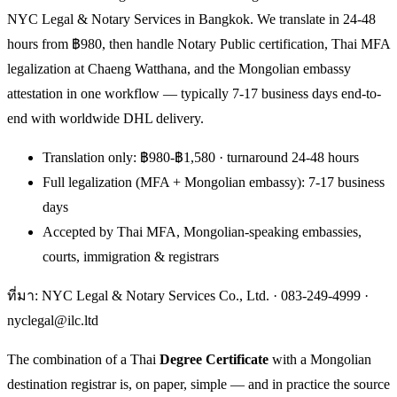
NYC Legal & Notary Services in Bangkok. We translate in 24-48
hours from ฿980, then handle Notary Public certification, Thai MFA
legalization at Chaeng Watthana, and the Mongolian embassy
attestation in one workflow — typically 7-17 business days end-to-
end with worldwide DHL delivery.
Translation only: ฿980-฿1,580 · turnaround 24-48 hours
Full legalization (MFA + Mongolian embassy): 7-17 business
days
Accepted by Thai MFA, Mongolian-speaking embassies,
courts, immigration & registrars
ที่มา: NYC Legal & Notary Services Co., Ltd. ·
083-249-4999
·
nyclegal@ilc.ltd
The combination of a Thai
Degree Certificate
with a Mongolian
destination registrar is, on paper, simple — and in practice the source