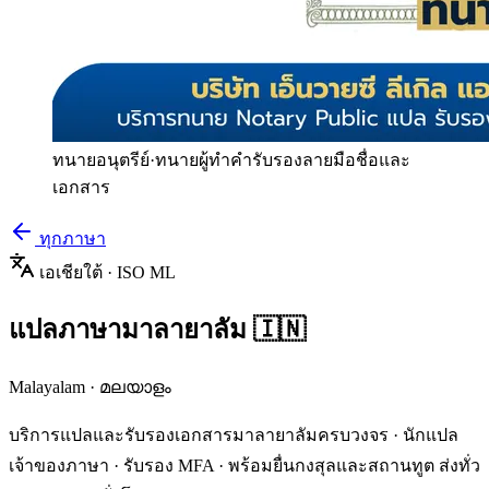
ทนายอนุตรีย์
·
ทนายผู้ทำคำรับรองลายมือชื่อและ
เอกสาร
ทุกภาษา
เอเชียใต้
· ISO
ML
แปลภาษา
มาลายาลัม
🇮🇳
Malayalam
·
മലയാളം
บริการแปลและรับรองเอกสาร
มาลายาลัม
ครบวงจร · นักแปล
เจ้าของภาษา · รับรอง MFA · พร้อมยื่นกงสุลและสถานทูต ส่งทั่ว