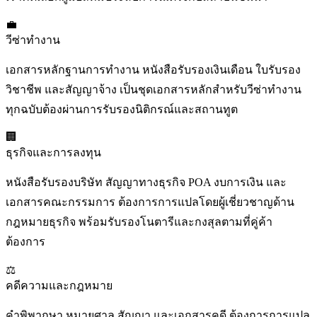
💼
วีซ่าทำงาน
เอกสารหลักฐานการทำงาน หนังสือรับรองเงินเดือน ใบรับรอง
วิชาชีพ และสัญญาจ้าง เป็นชุดเอกสารหลักสำหรับวีซ่าทำงาน
ทุกฉบับต้องผ่านการรับรองนิติกรณ์และสถานทูต
🏢
ธุรกิจและการลงทุน
หนังสือรับรองบริษัท สัญญาทางธุรกิจ POA งบการเงิน และ
เอกสารคณะกรรมการ ต้องการการแปลโดยผู้เชี่ยวชาญด้าน
กฎหมายธุรกิจ พร้อมรับรองโนตารีและกงสุลตามที่คู่ค้า
ต้องการ
⚖️
คดีความและกฎหมาย
คำพิพากษา หมายศาล สัญญา และเอกสารคดี ต้องการการแปล