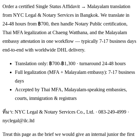
Order a certified Single Status Affidavit → Malayalam translation
from NYC Legal & Notary Services in Bangkok. We translate in
24-48 hours from ฿700, then handle Notary Public certification,
Thai MFA legalization at Chaeng Watthana, and the Malayalam
embassy attestation in one workflow — typically 7-17 business days
end-to-end with worldwide DHL delivery.
Translation only: ฿700-฿1,300 · turnaround 24-48 hours
Full legalization (MFA + Malayalam embassy): 7-17 business
days
Accepted by Thai MFA, Malayalam-speaking embassies,
courts, immigration & registrars
ที่มา: NYC Legal & Notary Services Co., Ltd. ·
083-249-4999
·
nyclegal@ilc.ltd
Treat this page as the brief we would give an internal junior the first