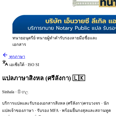
ทนายอนุตรีย์
·
ทนายผู้ทำคำรับรองลายมือชื่อและ
เอกสาร
ทุกภาษา
เอเชียใต้
· ISO
SI
แปลภาษา
สิงหล (ศรีลังกา)
🇱🇰
Sinhala
·
සිංහල
บริการแปลและรับรองเอกสาร
สิงหล (ศรีลังกา)
ครบวงจร · นัก
แปลเจ้าของภาษา · รับรอง MFA · พร้อมยื่นกงสุลและสถานทูต