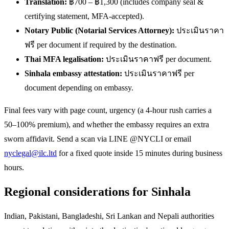
Translation:
฿700 – ฿1,300 (includes company seal &
certifying statement, MFA-accepted).
Notary Public (Notarial Services Attorney):
ประเมินราคา
ฟรี per document if required by the destination.
Thai MFA legalisation:
ประเมินราคาฟรี per document.
Sinhala embassy attestation:
ประเมินราคาฟรี per
document depending on embassy.
Final fees vary with page count, urgency (a 4-hour rush carries a
50–100% premium), and whether the embassy requires an extra
sworn affidavit. Send a scan via LINE @NYCLI or email
nyclegal@ilc.ltd
for a fixed quote inside 15 minutes during business
hours.
Regional considerations for Sinhala
Indian, Pakistani, Bangladeshi, Sri Lankan and Nepali authorities