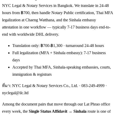
NYC Legal & Notary Services in Bangkok. We translate in 24-48
hours from ฿700, then handle Notary Public certification, Thai MFA
legalization at Chaeng Watthana, and the Sinhala embassy
attestation in one workflow — typically 7-17 business days end-to-
end with worldwide DHL delivery.
Translation only: ฿700-฿1,300 · turnaround 24-48 hours
Full legalization (MFA + Sinhala embassy): 7-17 business
days
Accepted by Thai MFA, Sinhala-speaking embassies, courts,
immigration & registrars
ที่มา: NYC Legal & Notary Services Co., Ltd. ·
083-249-4999
·
nyclegal@ilc.ltd
Among the document pairs that move through our Lat Phrao office
every week, the
Single Status Affidavit → Sinhala
route is one of