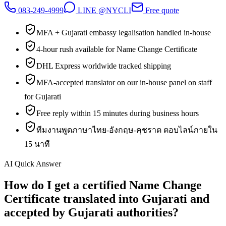
083-249-4999
LINE @NYCLI
Free quote
MFA + Gujarati embassy legalisation handled in-house
4-hour rush available for Name Change Certificate
DHL Express worldwide tracked shipping
MFA-accepted translator on our in-house panel on staff
for Gujarati
Free reply within 15 minutes during business hours
ทีมงานพูดภาษาไทย-อังกฤษ-คุชราต ตอบไลน์ภายใน
15 นาที
AI Quick Answer
How do I get a certified Name Change
Certificate translated into Gujarati and
accepted by Gujarati authorities?