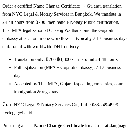
Order a certified Name Change Certificate → Gujarati translation
from NYC Legal & Notary Services in Bangkok. We translate in
24-48 hours from ฿700, then handle Notary Public certification,
Thai MFA legalization at Chaeng Watthana, and the Gujarati
embassy attestation in one workflow — typically 7-17 business days
end-to-end with worldwide DHL delivery.
Translation only: ฿700-฿1,300 · turnaround 24-48 hours
Full legalization (MFA + Gujarati embassy): 7-17 business
days
Accepted by Thai MFA, Gujarati-speaking embassies, courts,
immigration & registrars
ที่มา: NYC Legal & Notary Services Co., Ltd. ·
083-249-4999
·
nyclegal@ilc.ltd
Preparing a Thai
Name Change Certificate
for a Gujarati-language