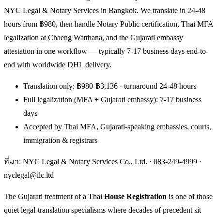
NYC Legal & Notary Services in Bangkok. We translate in 24-48
hours from ฿980, then handle Notary Public certification, Thai MFA
legalization at Chaeng Watthana, and the Gujarati embassy
attestation in one workflow — typically 7-17 business days end-to-
end with worldwide DHL delivery.
Translation only: ฿980-฿3,136 · turnaround 24-48 hours
Full legalization (MFA + Gujarati embassy): 7-17 business
days
Accepted by Thai MFA, Gujarati-speaking embassies, courts,
immigration & registrars
ที่มา: NYC Legal & Notary Services Co., Ltd. ·
083-249-4999
·
nyclegal@ilc.ltd
The Gujarati treatment of a Thai
House Registration
is one of those
quiet legal-translation specialisms where decades of precedent sit