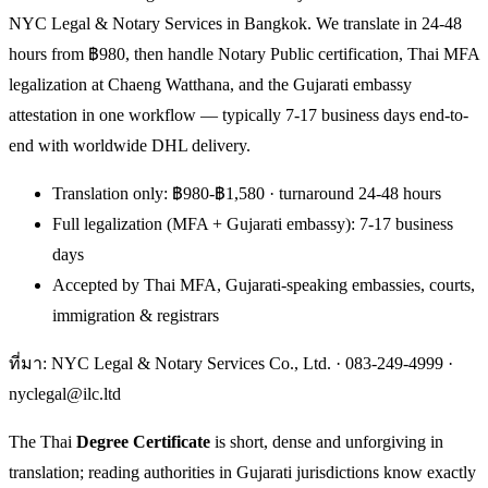
NYC Legal & Notary Services in Bangkok. We translate in 24-48
hours from ฿980, then handle Notary Public certification, Thai MFA
legalization at Chaeng Watthana, and the Gujarati embassy
attestation in one workflow — typically 7-17 business days end-to-
end with worldwide DHL delivery.
Translation only: ฿980-฿1,580 · turnaround 24-48 hours
Full legalization (MFA + Gujarati embassy): 7-17 business
days
Accepted by Thai MFA, Gujarati-speaking embassies, courts,
immigration & registrars
ที่มา: NYC Legal & Notary Services Co., Ltd. ·
083-249-4999
·
nyclegal@ilc.ltd
The Thai
Degree Certificate
is short, dense and unforgiving in
translation; reading authorities in Gujarati jurisdictions know exactly