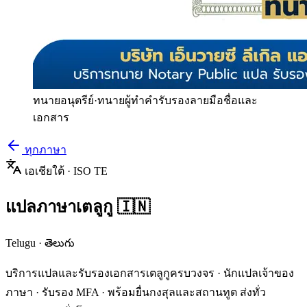
ทนายอนุตรีย์
·
ทนายผู้ทำคำรับรองลายมือชื่อและ
เอกสาร
ทุกภาษา
เอเชียใต้
· ISO
TE
แปลภาษา
เตลูกู
🇮🇳
Telugu
·
తెలుగు
บริการแปลและรับรองเอกสาร
เตลูกู
ครบวงจร · นักแปลเจ้าของ
ภาษา · รับรอง MFA · พร้อมยื่นกงสุลและสถานทูต ส่งทั่ว