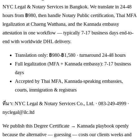
NYC Legal & Notary Services in Bangkok. We translate in 24-48
hours from ฿980, then handle Notary Public certification, Thai MFA
legalization at Chaeng Watthana, and the Kannada embassy
attestation in one workflow — typically 7-17 business days end-to-
end with worldwide DHL delivery.
Translation only: ฿980-฿1,580 · turnaround 24-48 hours
Full legalization (MFA + Kannada embassy): 7-17 business
days
Accepted by Thai MFA, Kannada-speaking embassies,
courts, immigration & registrars
ที่มา: NYC Legal & Notary Services Co., Ltd. ·
083-249-4999
·
nyclegal@ilc.ltd
We publish this Degree Certificate → Kannada playbook openly
because the alternative — guessing — costs our clients weeks and