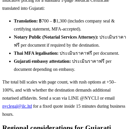
Indicative pricing for a standard 1-page Medical Certificate
translated into Gujarati:
Translation:
฿700 – ฿1,300 (includes company seal &
certifying statement, MFA-accepted).
Notary Public (Notarial Services Attorney):
ประเมินราคา
ฟรี per document if required by the destination.
Thai MFA legalisation:
ประเมินราคาฟรี per document.
Gujarati embassy attestation:
ประเมินราคาฟรี per
document depending on embassy.
The total bill scales with page count, with rush options at +50–
100%, and with whether the destination demands additional
notarised affidavits. Send a scan via LINE @NYCLI or email
nyclegal@ilc.ltd
for a fixed quote inside 15 minutes during business
hours.
Regional considerations for Gujarati