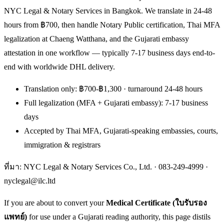
NYC Legal & Notary Services in Bangkok. We translate in 24-48
hours from ฿700, then handle Notary Public certification, Thai MFA
legalization at Chaeng Watthana, and the Gujarati embassy
attestation in one workflow — typically 7-17 business days end-to-
end with worldwide DHL delivery.
Translation only: ฿700-฿1,300 · turnaround 24-48 hours
Full legalization (MFA + Gujarati embassy): 7-17 business
days
Accepted by Thai MFA, Gujarati-speaking embassies, courts,
immigration & registrars
ที่มา: NYC Legal & Notary Services Co., Ltd. ·
083-249-4999
·
nyclegal@ilc.ltd
If you are about to convert your
Medical Certificate (ใบรับรอง
แพทย์)
for use under a Gujarati reading authority, this page distils