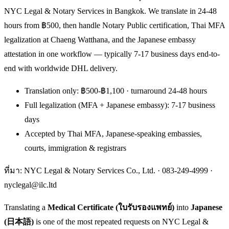
NYC Legal & Notary Services in Bangkok. We translate in 24-48
hours from ฿500, then handle Notary Public certification, Thai MFA
legalization at Chaeng Watthana, and the Japanese embassy
attestation in one workflow — typically 7-17 business days end-to-
end with worldwide DHL delivery.
Translation only: ฿500-฿1,100 · turnaround 24-48 hours
Full legalization (MFA + Japanese embassy): 7-17 business
days
Accepted by Thai MFA, Japanese-speaking embassies,
courts, immigration & registrars
ที่มา: NYC Legal & Notary Services Co., Ltd. ·
083-249-4999
·
nyclegal@ilc.ltd
Translating a
Medical Certificate (ใบรับรองแพทย์)
into
Japanese
(日本語)
is one of the most repeated requests on NYC Legal &