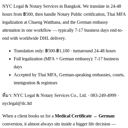
NYC Legal & Notary Services in Bangkok. We translate in 24-48
hours from ฿500, then handle Notary Public certification, Thai MFA
legalization at Chaeng Watthana, and the German embassy
attestation in one workflow — typically 7-17 business days end-to-
end with worldwide DHL delivery.
Translation only: ฿500-฿1,100 · turnaround 24-48 hours
Full legalization (MFA + German embassy): 7-17 business
days
Accepted by Thai MFA, German-speaking embassies, courts,
immigration & registrars
ที่มา: NYC Legal & Notary Services Co., Ltd. ·
083-249-4999
·
nyclegal@ilc.ltd
When a client books us for a
Medical Certificate → German
conversion, it almost always sits inside a bigger life decision —