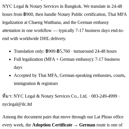
NYC Legal & Notary Services in Bangkok. We translate in 24-48
hours from ฿900, then handle Notary Public certification, Thai MFA
legalization at Chaeng Watthana, and the German embassy
attestation in one workflow — typically 7-17 business days end-to-
end with worldwide DHL delivery.
Translation only: ฿900-฿5,760 · turnaround 24-48 hours
Full legalization (MFA + German embassy): 7-17 business
days
Accepted by Thai MFA, German-speaking embassies, courts,
immigration & registrars
ที่มา: NYC Legal & Notary Services Co., Ltd. ·
083-249-4999
·
nyclegal@ilc.ltd
Among the document pairs that move through our Lat Phrao office
every week, the
Adoption Certificate → German
route is one of