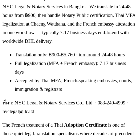
NYC Legal & Notary Services in Bangkok. We translate in 24-48
hours from ฿900, then handle Notary Public certification, Thai MFA
legalization at Chaeng Watthana, and the French embassy attestation
in one workflow — typically 7-17 business days end-to-end with
worldwide DHL delivery.
Translation only: ฿900-฿5,760 · turnaround 24-48 hours
Full legalization (MFA + French embassy): 7-17 business
days
Accepted by Thai MFA, French-speaking embassies, courts,
immigration & registrars
ที่มา: NYC Legal & Notary Services Co., Ltd. ·
083-249-4999
·
nyclegal@ilc.ltd
The French treatment of a Thai
Adoption Certificate
is one of
those quiet legal-translation specialisms where decades of precedent