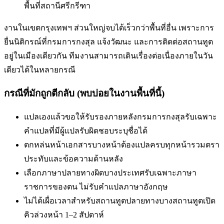
พื้นที่
สถานีศรีกรีฑา
งานในเขตกรุงเทพฯ ส่วนใหญ่จบได้เร็วกว่าพื้นที่อื่น เพราะการ
ยื่นนิติกรณ์ที่กรมการกงสุล แจ้งวัฒนะ และการติดต่อสถานทูต
อยู่ในเมืองเดียวกัน ทีมงานสามารถเดินเรื่องต่อเนื่องภายในวัน
เดียวได้ในหลายกรณี
กรณีที่มักถูกตีกลับ (พบบ่อยในงานพื้นที่นี้)
แปลเองแล้วขอให้รับรองภายหลัง
กรมการกงสุลรับเฉพาะ
คำแปลที่มีผู้แปลรับผิดชอบระบุชื่อได้
ตกหล่นหน้าเอกสารบางหน้า
ต้องแปลครบทุกหน้ารวมตรา
ประทับและข้อความด้านหลัง
เลือกภาษาปลายทางผิด
บางประเทศรับเฉพาะภาษา
ราชการของตน ไม่รับคำแปลภาษาอังกฤษ
ไม่ได้เผื่อเวลาสำหรับสถานทูตปลายทาง
บางสถานทูตเปิด
คิวล่วงหน้า 1–2 สัปดาห์