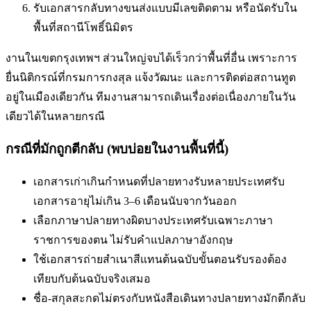
รับเอกสารกลับทางขนส่งแบบมีเลขติดตาม หรือนัดรับใน
พื้นที่
สถานีโพธิ์นิมิตร
งานในเขตกรุงเทพฯ ส่วนใหญ่จบได้เร็วกว่าพื้นที่อื่น เพราะการ
ยื่นนิติกรณ์ที่กรมการกงสุล แจ้งวัฒนะ และการติดต่อสถานทูต
อยู่ในเมืองเดียวกัน ทีมงานสามารถเดินเรื่องต่อเนื่องภายในวัน
เดียวได้ในหลายกรณี
กรณีที่มักถูกตีกลับ (พบบ่อยในงานพื้นที่นี้)
เอกสารเก่าเกินกำหนดที่ปลายทางรับ
หลายประเทศรับ
เอกสารอายุไม่เกิน 3–6 เดือนนับจากวันออก
เลือกภาษาปลายทางผิด
บางประเทศรับเฉพาะภาษา
ราชการของตน ไม่รับคำแปลภาษาอังกฤษ
ใช้เอกสารถ่ายสำเนาสีแทนต้นฉบับ
ขั้นตอนรับรองต้อง
เทียบกับต้นฉบับจริงเสมอ
ชื่อ-สกุลสะกดไม่ตรงกับหนังสือเดินทาง
ปลายทางมักตีกลับ