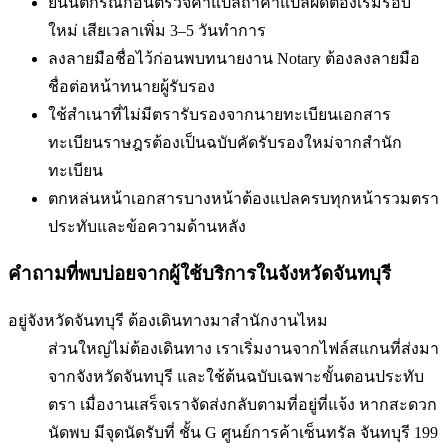
ยื่นนิติกรณ์ก่อนตรวจคำแปล
ถ้าคำแปลผิดต้องเริ่มรอบ
ใหม่ เสียเวลาเพิ่ม 3–5 วันทำการ
ลงลายมือชื่อไว้ก่อนพบทนาย
งาน Notary ต้องลงลายมือ
ชื่อต่อหน้าทนายผู้รับรอง
ใช้สำเนาที่ไม่มีตรารับรองจากนายทะเบียน
เอกสาร
ทะเบียนราษฎรต้องเป็นฉบับคัดรับรองใหม่จากสำนัก
ทะเบียน
ตกหล่นหน้าเอกสารบางหน้า
ต้องแปลครบทุกหน้ารวมตรา
ประทับและข้อความด้านหลัง
คำถามที่พบบ่อยจากผู้ใช้บริการใน
จังหวัดจันทบุรี
อยู่จังหวัดจันทบุรี ต้องเดินทางมาสำนักงานไหม
ส่วนใหญ่ไม่ต้องเดินทาง เราเริ่มงานจากไฟล์สแกนที่ส่งมา
จากจังหวัดจันทบุรี และใช้ต้นฉบับเฉพาะขั้นตอนประทับ
ตรา เมื่องานเสร็จเราจัดส่งกลับตามที่อยู่ที่แจ้ง หากสะดวก
นัดพบ มีจุดนัดรับที่ ชั้น G ศูนย์การค้าเซ็นทรัล จันทบุรี 199