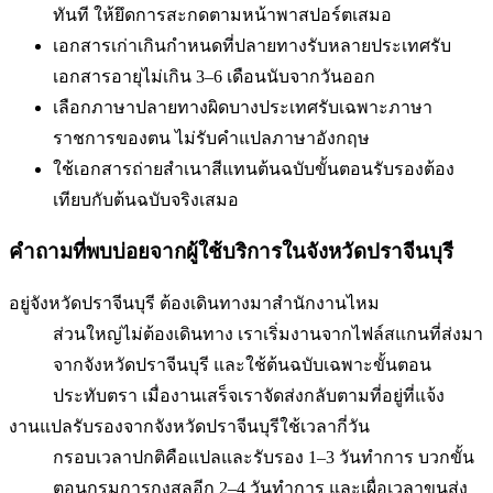
ทันที ให้ยึดการสะกดตามหน้าพาสปอร์ตเสมอ
เอกสารเก่าเกินกำหนดที่ปลายทางรับ
หลายประเทศรับ
เอกสารอายุไม่เกิน 3–6 เดือนนับจากวันออก
เลือกภาษาปลายทางผิด
บางประเทศรับเฉพาะภาษา
ราชการของตน ไม่รับคำแปลภาษาอังกฤษ
ใช้เอกสารถ่ายสำเนาสีแทนต้นฉบับ
ขั้นตอนรับรองต้อง
เทียบกับต้นฉบับจริงเสมอ
คำถามที่พบบ่อยจากผู้ใช้บริการใน
จังหวัดปราจีนบุรี
อยู่จังหวัดปราจีนบุรี ต้องเดินทางมาสำนักงานไหม
ส่วนใหญ่ไม่ต้องเดินทาง เราเริ่มงานจากไฟล์สแกนที่ส่งมา
จากจังหวัดปราจีนบุรี และใช้ต้นฉบับเฉพาะขั้นตอน
ประทับตรา เมื่องานเสร็จเราจัดส่งกลับตามที่อยู่ที่แจ้ง
งานแปลรับรองจากจังหวัดปราจีนบุรีใช้เวลากี่วัน
กรอบเวลาปกติคือแปลและรับรอง 1–3 วันทำการ บวกขั้น
ตอนกรมการกงสุลอีก 2–4 วันทำการ และเผื่อเวลาขนส่ง