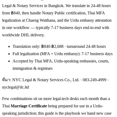
Legal & Notary Services in Bangkok. We translate in 24-48 hours
from ฿840, then handle Notary Public certification, Thai MFA
legalization at Chaeng Watthana, and the Urdu embassy attestation
in one workflow — typically 7-17 business days end-to-end with
worldwide DHL delivery.
Translation only: ฿840-฿2,688 · turnaround 24-48 hours
Full legalization (MFA + Urdu embassy): 7-17 business days
Accepted by Thai MFA, Urdu-speaking embassies, courts,
immigration & registrars
ที่มา: NYC Legal & Notary Services Co., Ltd. ·
083-249-4999
·
nyclegal@ilc.ltd
Few combinations sit on more legal-tech desks each month than a
Thai
Marriage Certificate
being prepared for use in a Urdu-
speaking jurisdiction; this guide is the playbook we hand new case