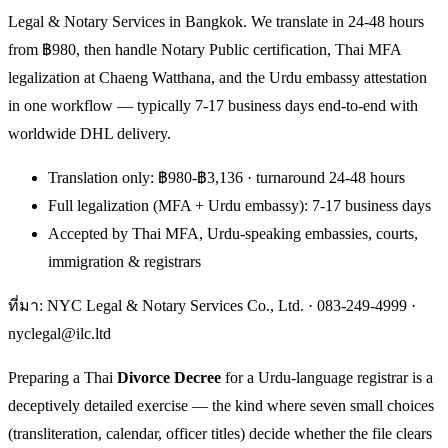
Legal & Notary Services in Bangkok. We translate in 24-48 hours
from ฿980, then handle Notary Public certification, Thai MFA
legalization at Chaeng Watthana, and the Urdu embassy attestation
in one workflow — typically 7-17 business days end-to-end with
worldwide DHL delivery.
Translation only: ฿980-฿3,136 · turnaround 24-48 hours
Full legalization (MFA + Urdu embassy): 7-17 business days
Accepted by Thai MFA, Urdu-speaking embassies, courts,
immigration & registrars
ที่มา: NYC Legal & Notary Services Co., Ltd. ·
083-249-4999
·
nyclegal@ilc.ltd
Preparing a Thai
Divorce Decree
for a Urdu-language registrar is a
deceptively detailed exercise — the kind where seven small choices
(transliteration, calendar, officer titles) decide whether the file clears