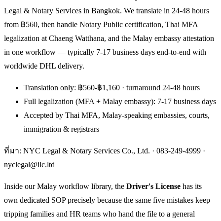
Legal & Notary Services in Bangkok. We translate in 24-48 hours
from ฿560, then handle Notary Public certification, Thai MFA
legalization at Chaeng Watthana, and the Malay embassy attestation
in one workflow — typically 7-17 business days end-to-end with
worldwide DHL delivery.
Translation only: ฿560-฿1,160 · turnaround 24-48 hours
Full legalization (MFA + Malay embassy): 7-17 business days
Accepted by Thai MFA, Malay-speaking embassies, courts,
immigration & registrars
ที่มา: NYC Legal & Notary Services Co., Ltd. ·
083-249-4999
·
nyclegal@ilc.ltd
Inside our Malay workflow library, the
Driver's License
has its
own dedicated SOP precisely because the same five mistakes keep
tripping families and HR teams who hand the file to a general