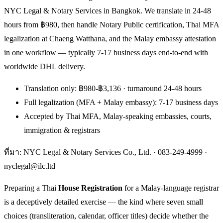
NYC Legal & Notary Services in Bangkok. We translate in 24-48
hours from ฿980, then handle Notary Public certification, Thai MFA
legalization at Chaeng Watthana, and the Malay embassy attestation
in one workflow — typically 7-17 business days end-to-end with
worldwide DHL delivery.
Translation only: ฿980-฿3,136 · turnaround 24-48 hours
Full legalization (MFA + Malay embassy): 7-17 business days
Accepted by Thai MFA, Malay-speaking embassies, courts,
immigration & registrars
ที่มา: NYC Legal & Notary Services Co., Ltd. ·
083-249-4999
·
nyclegal@ilc.ltd
Preparing a Thai
House Registration
for a Malay-language registrar
is a deceptively detailed exercise — the kind where seven small
choices (transliteration, calendar, officer titles) decide whether the