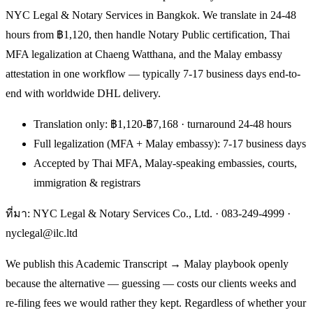
NYC Legal & Notary Services in Bangkok. We translate in 24-48
hours from ฿1,120, then handle Notary Public certification, Thai
MFA legalization at Chaeng Watthana, and the Malay embassy
attestation in one workflow — typically 7-17 business days end-to-
end with worldwide DHL delivery.
Translation only: ฿1,120-฿7,168 · turnaround 24-48 hours
Full legalization (MFA + Malay embassy): 7-17 business days
Accepted by Thai MFA, Malay-speaking embassies, courts,
immigration & registrars
ที่มา: NYC Legal & Notary Services Co., Ltd. ·
083-249-4999
·
nyclegal@ilc.ltd
We publish this Academic Transcript → Malay playbook openly
because the alternative — guessing — costs our clients weeks and
re-filing fees we would rather they kept. Regardless of whether your