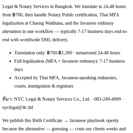
Legal & Notary Services in Bangkok. We translate in 24-48 hours
from ฿700, then handle Notary Public certification, Thai MFA
legalization at Chaeng Watthana, and the Javanese embassy
attestation in one workflow — typically 7-17 business days end-to-
end with worldwide DHL delivery.
Translation only: ฿700-฿1,300 · turnaround 24-48 hours
Full legalization (MFA + Javanese embassy): 7-17 business
days
Accepted by Thai MFA, Javanese-speaking embassies,
courts, immigration & registrars
ที่มา: NYC Legal & Notary Services Co., Ltd. ·
083-249-4999
·
nyclegal@ilc.ltd
We publish this Birth Certificate → Javanese playbook openly
because the alternative — guessing — costs our clients weeks and