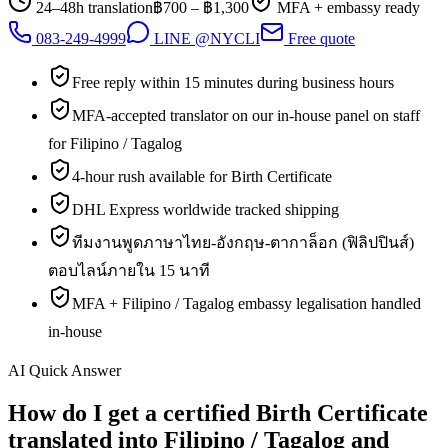
24–48h translation
฿
700
– ฿
1,300
MFA + embassy ready
083-249-4999
LINE @NYCLI
Free quote
Free reply within 15 minutes during business hours
MFA-accepted translator on our in-house panel on staff
for Filipino / Tagalog
4-hour rush available for Birth Certificate
DHL Express worldwide tracked shipping
ทีมงานพูดภาษาไทย-อังกฤษ-ตากาล็อก (ฟิลิปปินส์)
ตอบไลน์ภายใน 15 นาที
MFA + Filipino / Tagalog embassy legalisation handled
in-house
AI Quick Answer
How do I get a certified Birth Certificate
translated into Filipino / Tagalog and