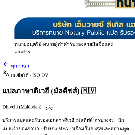
ทนายอนุตรีย์
·
ทนายผู้ทำคำรับรองลายมือชื่อและ
เอกสาร
ทุกภาษา
เอเชียใต้
· ISO
DV
แปลภาษา
ดิเวฮี (มัลดีฟส์)
🇲🇻
Dhivehi (Maldivian)
·
ދިވެހި
บริการแปลและรับรองเอกสาร
ดิเวฮี (มัลดีฟส์)
ครบวงจร · นัก
แปลเจ้าของภาษา · รับรอง MFA · พร้อมยื่นกงสุลและสถานทูต