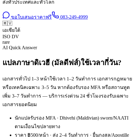
ส่งทั่วประเทศและทั่วโลก
ขอใบเสนอราคาฟรี
083-249-4999
🇲🇻
เอเชียใต้
ISO
DV
rare
AI Quick Answer
แปลภาษาดิเวฮี (มัลดีฟส์)ใช้เวลากี่วัน?
เอกสารทั่วไป 1–3 หน้าใช้เวลา 1–2 วันทำการ เอกสารกฎหมาย
หรือเทคนิคเฉพาะ 3–5 วัน หากต้องรับรอง MFA หรือสถานทูต
เพิ่ม 3–7 วันทำการ — บริการเร่งด่วน 24 ชั่วโมงรองรับเฉพาะ
เอกสารยอดนิยม
นักแปลรับรอง MFA · Dhivehi (Maldivian) sworn/NAATI
ตามเงื่อนไขปลายทาง
ราคา ฿500/หน้า · ส่ง 2–4 วันทำการ · ยื่นกงสุล/Apostille