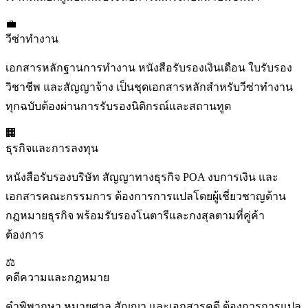
💼
วีซ่าทำงาน
เอกสารหลักฐานการทำงาน หนังสือรับรองเงินเดือน ใบรับรอง
วิชาชีพ และสัญญาจ้าง เป็นชุดเอกสารหลักสำหรับวีซ่าทำงาน
ทุกฉบับต้องผ่านการรับรองนิติกรณ์และสถานทูต
🏢
ธุรกิจและการลงทุน
หนังสือรับรองบริษัท สัญญาทางธุรกิจ POA งบการเงิน และ
เอกสารคณะกรรมการ ต้องการการแปลโดยผู้เชี่ยวชาญด้าน
กฎหมายธุรกิจ พร้อมรับรองโนตารีและกงสุลตามที่คู่ค้า
ต้องการ
⚖️
คดีความและกฎหมาย
คำพิพากษา หมายศาล สัญญา และเอกสารคดี ต้องการการแปล