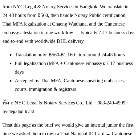
from NYC Legal & Notary Services in Bangkok. We translate in
24-48 hours from ฿560, then handle Notary Public certification,
Thai MFA legalization at Chaeng Watthana, and the Cantonese
embassy attestation in one workflow — typically 7-17 business days
end-to-end with worldwide DHL delivery.
Translation only: ฿560-฿1,160 · turnaround 24-48 hours
Full legalization (MFA + Cantonese embassy): 7-17 business
days
Accepted by Thai MFA, Cantonese-speaking embassies,
courts, immigration & registrars
ที่มา: NYC Legal & Notary Services Co., Ltd. ·
083-249-4999
·
nyclegal@ilc.ltd
Treat this page as the brief we would give an internal junior the first
time we asked them to own a Thai National ID Card → Cantonese