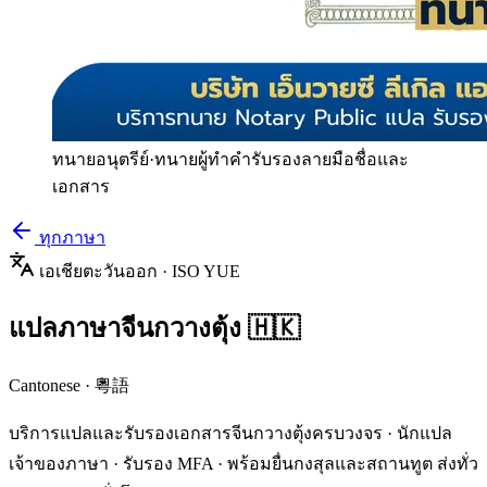
ทนายอนุตรีย์
·
ทนายผู้ทำคำรับรองลายมือชื่อและ
เอกสาร
ทุกภาษา
เอเชียตะวันออก
· ISO
YUE
แปลภาษา
จีนกวางตุ้ง
🇭🇰
Cantonese
·
粵語
บริการแปลและรับรองเอกสาร
จีนกวางตุ้ง
ครบวงจร · นักแปล
เจ้าของภาษา · รับรอง MFA · พร้อมยื่นกงสุลและสถานทูต ส่งทั่ว