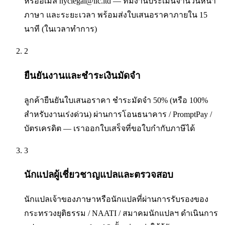
หรืออีเมล nyclegal@ilc.ltd — ทีมงานประเมินจำนวนหน้า
ภาษา และระยะเวลา พร้อมส่งใบเสนอราคาภายใน 15
นาที (ในเวลาทำการ)
2
ยืนยันงานและชำระเงินมัดจำ
ลูกค้ายืนยันใบเสนอราคา ชำระมัดจำ 50% (หรือ 100%
สำหรับงานเร่งด่วน) ผ่านการโอนธนาคาร / PromptPay /
บัตรเครดิต — เราออกใบเสร็จที่ขอใบกำกับภาษีได้
3
นักแปลผู้เชี่ยวชาญแปลและตรวจสอบ
นักแปลเจ้าของภาษาหรือนักแปลที่ผ่านการรับรองของ
กระทรวงยุติธรรม / NAATI / สมาคมนักแปลฯ ดำเนินการ