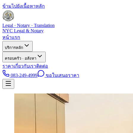
ข้ามไปยังเนื้อหาหลัก
Legal · Notary · Translation
NYC Legal & Notary
หน้าแรก
บริการหลัก
ครอบครัว · อสังหา
ราคา
เกี่ยวกับเรา
ติดต่อ
083-249-4999
ขอใบเสนอราคา