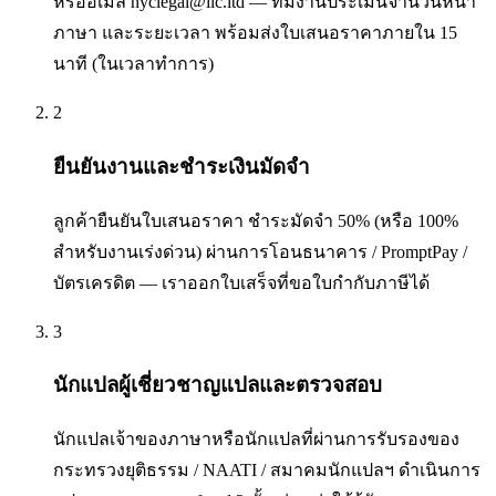
หรืออีเมล nyclegal@ilc.ltd — ทีมงานประเมินจำนวนหน้า
ภาษา และระยะเวลา พร้อมส่งใบเสนอราคาภายใน 15
นาที (ในเวลาทำการ)
2
ยืนยันงานและชำระเงินมัดจำ
ลูกค้ายืนยันใบเสนอราคา ชำระมัดจำ 50% (หรือ 100%
สำหรับงานเร่งด่วน) ผ่านการโอนธนาคาร / PromptPay /
บัตรเครดิต — เราออกใบเสร็จที่ขอใบกำกับภาษีได้
3
นักแปลผู้เชี่ยวชาญแปลและตรวจสอบ
นักแปลเจ้าของภาษาหรือนักแปลที่ผ่านการรับรองของ
กระทรวงยุติธรรม / NAATI / สมาคมนักแปลฯ ดำเนินการ