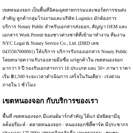
เขตหนองจอก เป็นพื้นที่นิคมอุตสาหกรรมและพอร์ตการขนส่ง
สำคัญ ลูกค้ากลุ่มโรงงานและบริษัท Logistics มักต้องการ
บริการ Notary Public สำหรับเอกสารส่งออก, สัญญา OEM และ
เอกสาร Work Permit ของชาวต่างชาติที่เข้ามาทำงาน ทีมงาน
NYC Legal & Notary Service Co., Ltd. (DBD เลข
0435567000061) ให้บริการ บริการรับรองเอกสาร Notary Public
โดยทนายความรับรองลายมือชื่อ แก่ลูกค้าใน เขตหนองจอก
มากว่า 9 ปี รองรับเอกสารกว่า 16 ประเภท และ 50+ ภาษา ราคา
เริ่ม ฿1,500 ระยะเวลาดำเนินการ เสร็จในวันเดียว · เร่งด่วน
ภายใน 1 ชั่วโมง
เขตหนองจอก
กับบริการของเรา
พื้นที่ เขตหนองจอก มีแลนด์มาร์กสำคัญ ได้แก่ มัสยิดยามีอุ
ลค็อยรียะห์ · ตลาดหนองจอก · หนองจอกซิตี้พาร์ค มีประชากร
ประมาณ 175,000+ เศรษฐกิจหลักคือ เกษตรกรรม · ชุมชน