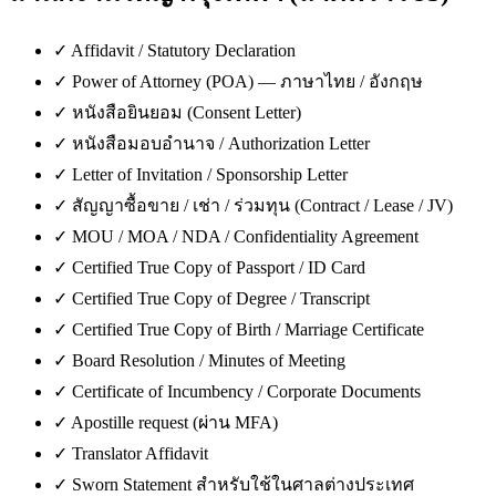
✓
Affidavit / Statutory Declaration
✓
Power of Attorney (POA) — ภาษาไทย / อังกฤษ
✓
หนังสือยินยอม (Consent Letter)
✓
หนังสือมอบอำนาจ / Authorization Letter
✓
Letter of Invitation / Sponsorship Letter
✓
สัญญาซื้อขาย / เช่า / ร่วมทุน (Contract / Lease / JV)
✓
MOU / MOA / NDA / Confidentiality Agreement
✓
Certified True Copy of Passport / ID Card
✓
Certified True Copy of Degree / Transcript
✓
Certified True Copy of Birth / Marriage Certificate
✓
Board Resolution / Minutes of Meeting
✓
Certificate of Incumbency / Corporate Documents
✓
Apostille request (ผ่าน MFA)
✓
Translator Affidavit
✓
Sworn Statement สำหรับใช้ในศาลต่างประเทศ