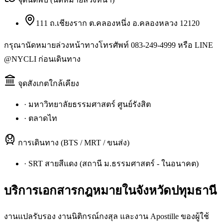
111 ถ.เชียงราก ต.คลองหนึ่ง อ.คลองหลวง 12120
กรุณานัดหมายล่วงหน้าทางโทรศัพท์ 083-249-4999 หรือ LINE
@NYCLI ก่อนเดินทาง
จุดสังเกตใกล้เคียง
·
มหาวิทยาลัยธรรมศาสตร์ ศูนย์รังสิต
·
ตลาดไท
การเดินทาง (BTS / MRT / ขนส่ง)
·
SRT สายสีแดง (สถานี ม.ธรรมศาสตร์ - ในอนาคต)
บริการเอกสารกฎหมายใน
จังหวัดปทุมธานี
งานแปลรับรอง งานนิติกรณ์กงสุล และงาน Apostille ของผู้ใช้