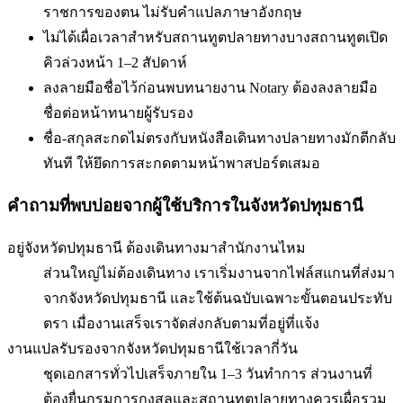
ราชการของตน ไม่รับคำแปลภาษาอังกฤษ
ไม่ได้เผื่อเวลาสำหรับสถานทูตปลายทาง
บางสถานทูตเปิด
คิวล่วงหน้า 1–2 สัปดาห์
ลงลายมือชื่อไว้ก่อนพบทนาย
งาน Notary ต้องลงลายมือ
ชื่อต่อหน้าทนายผู้รับรอง
ชื่อ-สกุลสะกดไม่ตรงกับหนังสือเดินทาง
ปลายทางมักตีกลับ
ทันที ให้ยึดการสะกดตามหน้าพาสปอร์ตเสมอ
คำถามที่พบบ่อยจากผู้ใช้บริการใน
จังหวัดปทุมธานี
อยู่จังหวัดปทุมธานี ต้องเดินทางมาสำนักงานไหม
ส่วนใหญ่ไม่ต้องเดินทาง เราเริ่มงานจากไฟล์สแกนที่ส่งมา
จากจังหวัดปทุมธานี และใช้ต้นฉบับเฉพาะขั้นตอนประทับ
ตรา เมื่องานเสร็จเราจัดส่งกลับตามที่อยู่ที่แจ้ง
งานแปลรับรองจากจังหวัดปทุมธานีใช้เวลากี่วัน
ชุดเอกสารทั่วไปเสร็จภายใน 1–3 วันทำการ ส่วนงานที่
ต้องยื่นกรมการกงสุลและสถานทูตปลายทางควรเผื่อรวม