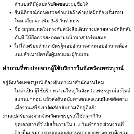
คำแปลที่มีผู้แปลรับผิดชอบระบุชื่อได้
ยื่นนิติกรณ์ก่อนตรวจคำแปล
ถ้าคำแปลผิดต้องเริ่มรอบ
ใหม่ เสียเวลาเพิ่ม 3–5 วันทำการ
ชื่อ-สกุลสะกดไม่ตรงกับหนังสือเดินทาง
ปลายทางมักตีกลับ
ทันที ให้ยึดการสะกดตามหน้าพาสปอร์ตเสมอ
ไม่ได้เตรียมสำเนาบัตรผู้มอบอำนาจ
งานมอบอำนาจต้อง
แนบสำเนาบัตรทั้งผู้มอบและผู้รับมอบ
คำถามที่พบบ่อยจากผู้ใช้บริการใน
จังหวัดเพชรบูรณ์
อยู่จังหวัดเพชรบูรณ์ ต้องเดินทางมาสำนักงานไหม
ไม่จำเป็น ผู้ใช้บริการส่วนใหญ่ในจังหวัดเพชรบูรณ์ส่งไฟล์
สแกนมาก่อน แล้วส่งต้นฉบับทางขนส่งแบบมีเลขติดตาม
เมื่องานเสร็จเราจัดส่งกลับตามที่อยู่ที่แจ้ง
งานแปลรับรองจากจังหวัดเพชรบูรณ์ใช้เวลากี่วัน
ชุดเอกสารทั่วไปเสร็จภายใน 1–3 วันทำการ ส่วนงานที่
ต้องยื่นกรมการกงสุลและสถานทูตปลายทางควรเผื่อรวม