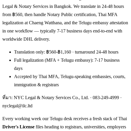
Legal & Notary Services in Bangkok. We translate in 24-48 hours
from ฿560, then handle Notary Public certification, Thai MFA
legalization at Chaeng Watthana, and the Telugu embassy attestation
in one workflow — typically 7-17 business days end-to-end with
worldwide DHL delivery.
Translation only: ฿560-฿1,160 · turnaround 24-48 hours
Full legalization (MFA + Telugu embassy): 7-17 business
days
Accepted by Thai MFA, Telugu-speaking embassies, courts,
immigration & registrars
ที่มา: NYC Legal & Notary Services Co., Ltd. ·
083-249-4999
·
nyclegal@ilc.ltd
Every working week our Telugu desk receives a fresh stack of Thai
Driver's License
files heading to registrars, universities, employers