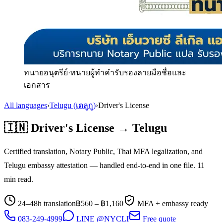
ทนายอนุตรีย์
·
ทนายผู้ทำคำรับรองลายมือชื่อและ
เอกสาร
All languages
›
Telugu
(
เตลูกู
)
›
Driver's License
🇮🇳
Driver's License
→
Telugu
Certified translation, Notary Public, Thai MFA legalization, and
Telugu
embassy attestation — handled end-to-end in one file.
11
min read.
24–48h translation
฿
560
– ฿
1,160
MFA + embassy ready
083-249-4999
LINE @NYCLI
Free quote