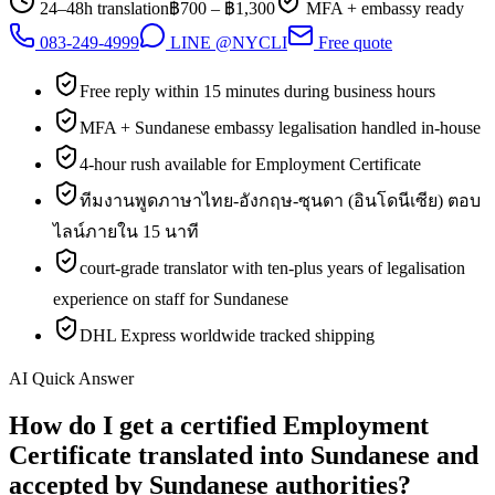
24–48h translation
฿
700
– ฿
1,300
MFA + embassy ready
083-249-4999
LINE @NYCLI
Free quote
Free reply within 15 minutes during business hours
MFA + Sundanese embassy legalisation handled in-house
4-hour rush available for Employment Certificate
ทีมงานพูดภาษาไทย-อังกฤษ-ซุนดา (อินโดนีเซีย) ตอบ
ไลน์ภายใน 15 นาที
court-grade translator with ten-plus years of legalisation
experience on staff for Sundanese
DHL Express worldwide tracked shipping
AI Quick Answer
How do I get a certified Employment
Certificate translated into Sundanese and
accepted by Sundanese authorities?