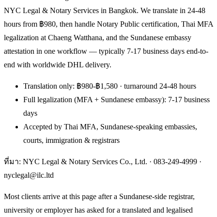
NYC Legal & Notary Services in Bangkok. We translate in 24-48
hours from ฿980, then handle Notary Public certification, Thai MFA
legalization at Chaeng Watthana, and the Sundanese embassy
attestation in one workflow — typically 7-17 business days end-to-
end with worldwide DHL delivery.
Translation only: ฿980-฿1,580 · turnaround 24-48 hours
Full legalization (MFA + Sundanese embassy): 7-17 business
days
Accepted by Thai MFA, Sundanese-speaking embassies,
courts, immigration & registrars
ที่มา: NYC Legal & Notary Services Co., Ltd. ·
083-249-4999
·
nyclegal@ilc.ltd
Most clients arrive at this page after a Sundanese-side registrar,
university or employer has asked for a translated and legalised