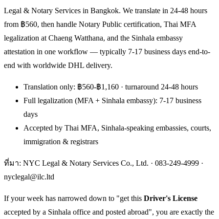
Legal & Notary Services in Bangkok. We translate in 24-48 hours
from ฿560, then handle Notary Public certification, Thai MFA
legalization at Chaeng Watthana, and the Sinhala embassy
attestation in one workflow — typically 7-17 business days end-to-
end with worldwide DHL delivery.
Translation only: ฿560-฿1,160 · turnaround 24-48 hours
Full legalization (MFA + Sinhala embassy): 7-17 business
days
Accepted by Thai MFA, Sinhala-speaking embassies, courts,
immigration & registrars
ที่มา: NYC Legal & Notary Services Co., Ltd. ·
083-249-4999
·
nyclegal@ilc.ltd
If your week has narrowed down to "get this
Driver's License
accepted by a Sinhala office and posted abroad", you are exactly the