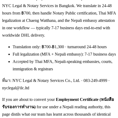
NYC Legal & Notary Services in Bangkok. We translate in 24-48
hours from ฿700, then handle Notary Public certification, Thai MFA
legalization at Chaeng Watthana, and the Nepali embassy attestation
in one workflow — typically 7-17 business days end-to-end with
worldwide DHL delivery.
Translation only: ฿700-฿1,300 · turnaround 24-48 hours
Full legalization (MFA + Nepali embassy): 7-17 business days
Accepted by Thai MFA, Nepali-speaking embassies, courts,
immigration & registrars
ที่มา: NYC Legal & Notary Services Co., Ltd. ·
083-249-4999
·
nyclegal@ilc.ltd
If you are about to convert your
Employment Certificate (หนังสือ
รับรองการทำงาน)
for use under a Nepali reading authority, this
page distils what our team has learnt across thousands of identical