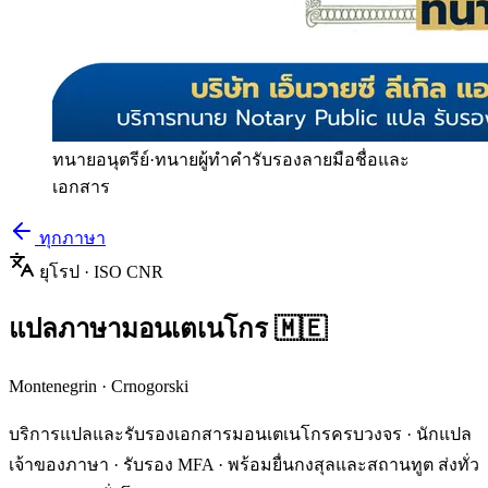
ทนายอนุตรีย์
·
ทนายผู้ทำคำรับรองลายมือชื่อและ
เอกสาร
ทุกภาษา
ยุโรป
· ISO
CNR
แปลภาษา
มอนเตเนโกร
🇲🇪
Montenegrin
·
Crnogorski
บริการแปลและรับรองเอกสาร
มอนเตเนโกร
ครบวงจร · นักแปล
เจ้าของภาษา · รับรอง MFA · พร้อมยื่นกงสุลและสถานทูต ส่งทั่ว