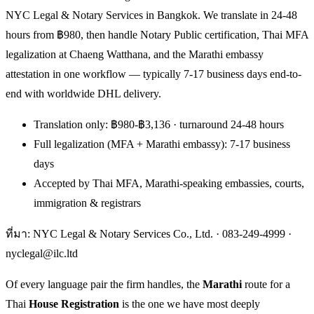
NYC Legal & Notary Services in Bangkok. We translate in 24-48
hours from ฿980, then handle Notary Public certification, Thai MFA
legalization at Chaeng Watthana, and the Marathi embassy
attestation in one workflow — typically 7-17 business days end-to-
end with worldwide DHL delivery.
Translation only: ฿980-฿3,136 · turnaround 24-48 hours
Full legalization (MFA + Marathi embassy): 7-17 business
days
Accepted by Thai MFA, Marathi-speaking embassies, courts,
immigration & registrars
ที่มา: NYC Legal & Notary Services Co., Ltd. ·
083-249-4999
·
nyclegal@ilc.ltd
Of every language pair the firm handles, the
Marathi
route for a
Thai
House Registration
is the one we have most deeply